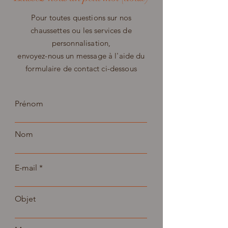
Pour toutes questions sur nos
chaussettes ou les services de
personnalisation,
envoyez-nous un message à l'aide du
formulaire de contact ci-dessous
Prénom
Nom
E-mail
Objet