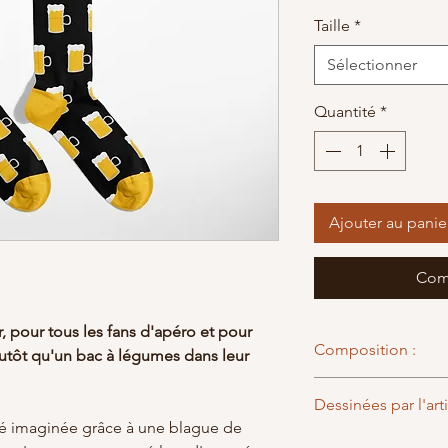
Taille
*
Sélectionner
Quantité
*
Ajouter au panie
Com
 pour tous les fans d'apéro et pour
Composition :
lutôt qu'un bac à légumes dans leur
79% coton
Dessinées par l'arti
18% polyamide
té imaginée grâce à une blague de
3% élasthanne
Mireille de Loches