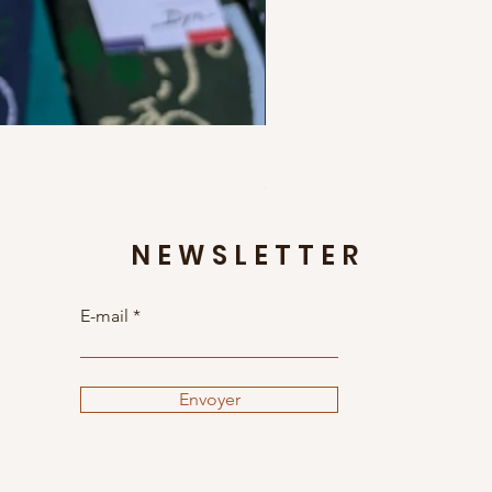
Foulard français Cerise - carr
Prix
35,00 €
NEWSLETTER
E-mail
Envoyer