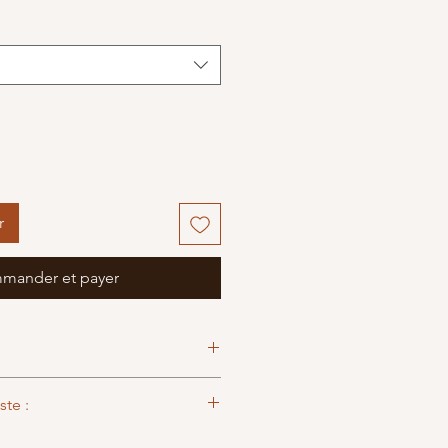
r
mander et payer
ste :