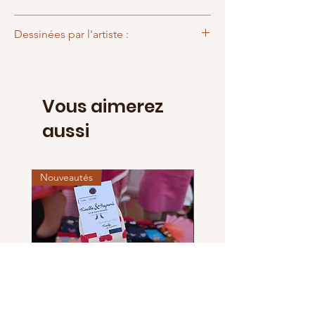
Imprimée à Saumur
Dessinées par l'artiste :
Dourya
Vous aimerez
aussi
Nouveautés
Nouveautés