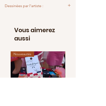
Imprimée à Saumur
Dessinées par l'artiste :
Dyn
Vous aimerez
aussi
Nouveautés
Nouveautés